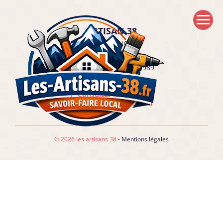
ARTISAN 38
38200
GRENOBLE
09 72 20 16 54
NUMÉRO RM : 527759989
Consulter nos tarifs
© 2026 les artisans 38
-
Mentions légales